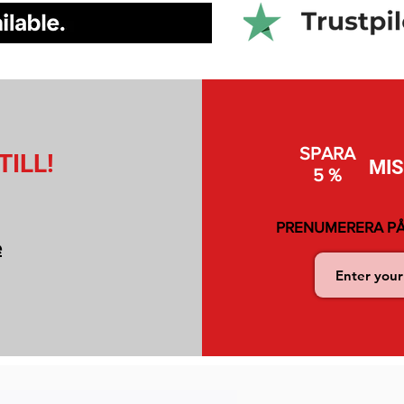
SPARA
TILL!
MI
5 %
PRENUMERERA PÅ
e