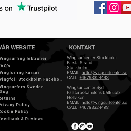
VÅR WEBSITE
KONTAKT
Wingsurfcenter Stockholm
Wingsurfing lektioner
Farsta Strand
FAQ's
Stockholm
EMAIL:
hello@
wingsurfcenter.se
Wingfoiling kurser
CALL:
+46793324498
Wingfoil Stockholm Facebook
Wingsurfers Sweden
Wingsurfcenter Syd
Blog
Falsterbokanalens båtklubb
Höllviken
Returns
EMAIL:
hello@wingsurfcenter.se
Privacy Policy
CALL:
+46793324498
Cookie Policy
Feedback & Reviews