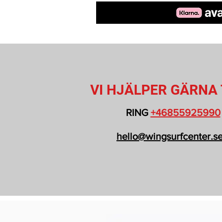
VI HJÄLPER GÄRNA 
RING
+46855925990
hello@wingsurfcenter.s