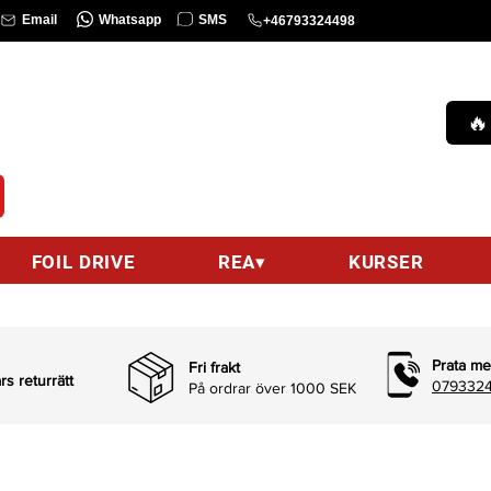
Whatsapp
SMS
Email
+46793324498
KURS
Ring oss :
0793324498 (9am-9pm)
🔥
hello@wingsurfcenter.se
Email :
FOIL DRIVE
REA▾
KURSER
Prata me
Fri frakt
s returrätt
0793324
På ordrar över 1000 SEK