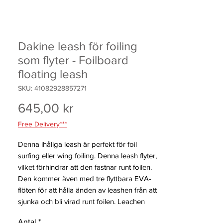
Dakine leash för foiling
som flyter - Foilboard
floating leash
SKU: 41082928857271
Pris
645,00 kr
Free Delivery***
Denna ihåliga leash är perfekt för foil
surfing eller wing foiling. Denna leash flyter,
vilket förhindrar att den fastnar runt foilen.
Den kommer även med tre flyttbara EVA-
flöten för att hålla änden av leashen från att
sjunka och bli virad runt foilen. Leachen
fungerar bra upp till 8 fot höga vågor och
Antal
*