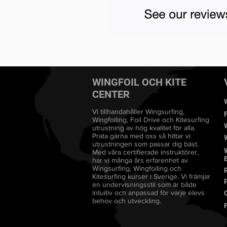
WINGFOIL OCH KITE
CENTER
Vi tillhandahåller Wingsurfing,
Wingfoiling, Foil Drive och Kitesurfing
utrustning av hög kvalitet för alla.
Prata gärna med oss så hittar vi
utrustningen som passar dig bäst.
Med våra certifierade instruktörer,
har vi många års erfarenhet av
Wingsurfing, Wingfoiling och
Kitesurfing kurser i Sverige. Vi främjar
en undervisningsstil som är både
intuitiv och anpassad för varje elevs
behov och utveckling.