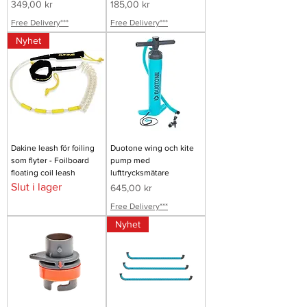
Pris
Pris
349,00 kr
185,00 kr
Free Delivery***
Free Delivery***
Nyhet
Dakine leash för foiling
Duotone wing och kite
som flyter - Foilboard
pump med
floating coil leash
lufttrycksmätare
Slut i lager
Pris
645,00 kr
Free Delivery***
Nyhet