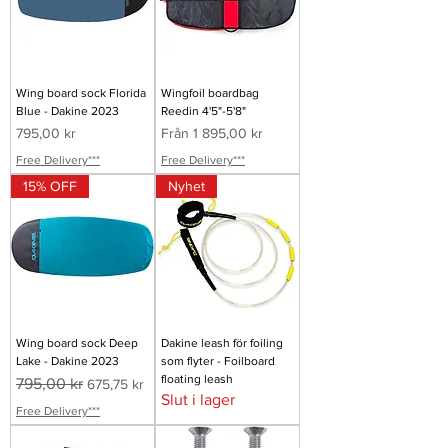
Wing board sock Florida
Wingfoil boardbag
Blue - Dakine 2023
Reedin 4'5"-5'8"
Pris
Reapris
795,00 kr
Från
1 895,00 kr
Free Delivery***
Free Delivery***
15% OFF
Nyhet
Wing board sock Deep
Dakine leash för foiling
Lake - Dakine 2023
som flyter - Foilboard
floating leash
Ordinarie pris
Reapris
795,00 kr
675,75 kr
Slut i lager
Free Delivery***