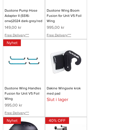
Duotone Pump Hose
Duotone Wing Boom
Adapter II (SS16-
Fusion for Unit V5 Foil
onw)2024 dark-grey/red
Wing
Pris
Pris
149,00 kr
995,00 kr
Free Delivery***
Free Delivery***
Nyhet
Duotone Wing Handles
Dakine Wingsele krok
Fusion for Unit V5 Foil
med pad
Wing
Slut i lager
Pris
995,00 kr
Free Delivery***
Nyhet
40% OFF