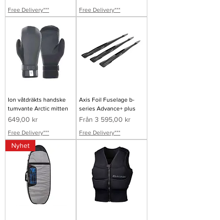
Free Delivery***
Free Delivery***
Ion våtdräkts handske
Axis Foil Fuselage b-
tumvante Arctic mitten
series Advance+ plus
Pris
Reapris
649,00 kr
Från
3 595,00 kr
Free Delivery***
Free Delivery***
Nyhet