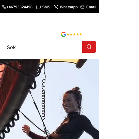
+46793324498
SMS
Whatsapp
Email
KURS
SHOP