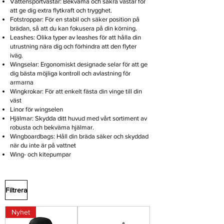
Vattensportvästar: Bekväma och säkra västar för
att ge dig extra flytkraft och trygghet.
Fotstroppar: För en stabil och säker position på
brädan, så att du kan fokusera på din körning.
Leashes: Olika typer av leashes för att hålla din
utrustning nära dig och förhindra att den flyter
iväg.
Wingselar: Ergonomiskt designade selar för att ge
dig bästa möjliga kontroll och avlastning för
armarna
Wingkrokar: För att enkelt fästa din vinge till din
väst
Linor för wingselen
Hjälmar: Skydda ditt huvud med vårt sortiment av
robusta och bekväma hjälmar.
Wingboardbags: Håll din bräda säker och skyddad
när du inte är på vattnet
Wing- och kitepumpar
Filtrera
Nyhet