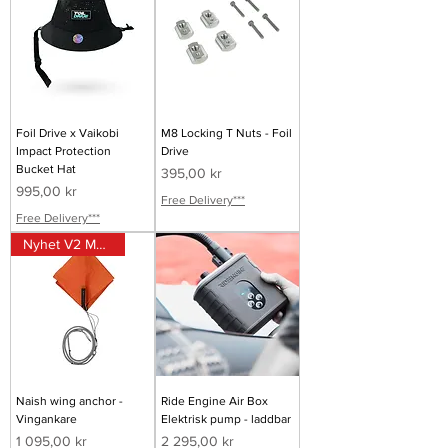
Foil Drive x Vaikobi
M8 Locking T Nuts - Foil
Impact Protection
Drive
Bucket Hat
Pris
395,00 kr
Pris
995,00 kr
Free Delivery***
Free Delivery***
Nyhet V2 Motor
Naish wing anchor -
Ride Engine Air Box
Vingankare
Elektrisk pump - laddbar
Pris
Pris
1 095,00 kr
2 295,00 kr