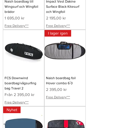
Naish boardbag till
Impact Vest Dakine
Wingsurf och Wingfoil
Surface Black Kitesurf
brädor
och Wingfoil
Pris
Pris
1 695,00 kr
2 195,00 kr
Free Delivery***
Free Delivery***
I lager igen
FCS Downwind
Naish boardbag foil
boardbag/vågsurfing
Hover combo 6 ́0
bag Travel 2
Pris
2 395,00 kr
Reapris
Från
2 395,00 kr
Free Delivery***
Free Delivery***
Nyhet