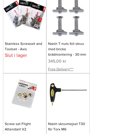
Stainless Screwset and
Naish T-nuts foil skruv
Toolset - Axis
med bricka
brädmontering - 30 mm
Slut i lager
Pris
345,00 kr
Free Delivery***
Screw set Flight
Naish skruvmejsel T30
Attendant V2
för Torx M6