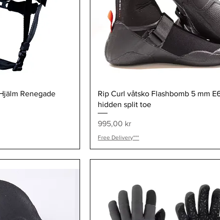
visning
Snabbvisning
 Hjälm Renegade
Rip Curl våtsko Flashbomb 5 mm E
hidden split toe
Pris
995,00 kr
Free Delivery***