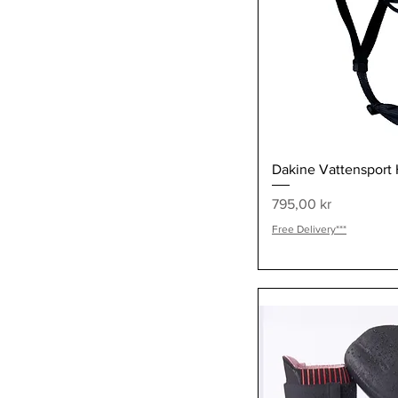
Snabb
Dakine Vattensport
Pris
795,00 kr
Free Delivery***