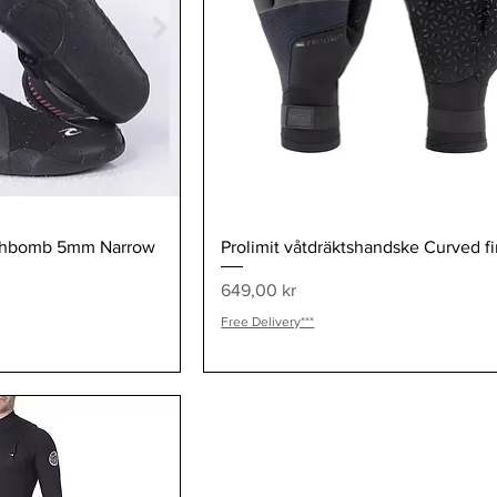
visning
Snabbvisning
ashbomb 5mm Narrow
Prolimit våtdräktshandske Curved f
Pris
649,00 kr
Free Delivery***