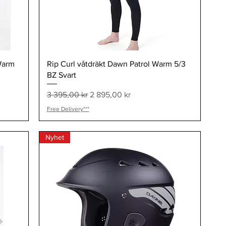
Snabbvisning
 Warm
Rip Curl våtdräkt Dawn Patrol Warm 5/3
BZ Svart
Ordinarie pris
Reapris
3 395,00 kr
2 895,00 kr
Free Delivery***
Nyhet