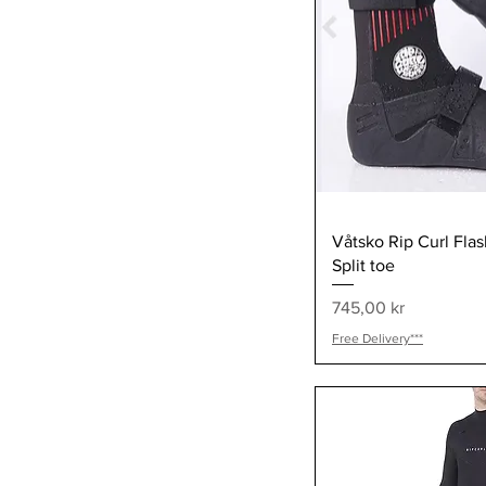
Snabb
Våtsko Rip Curl Fl
Split toe
Pris
745,00 kr
Free Delivery***