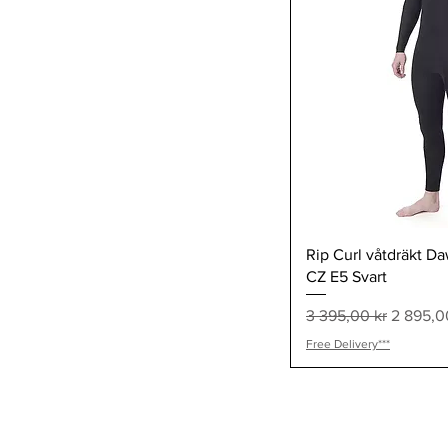
Snabb
Rip Curl våtdräkt D
CZ E5 Svart
Ordinarie pris
Reapris
3 395,00 kr
2 895,0
Free Delivery***