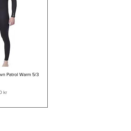
visning
awn Patrol Warm 5/3
0 kr