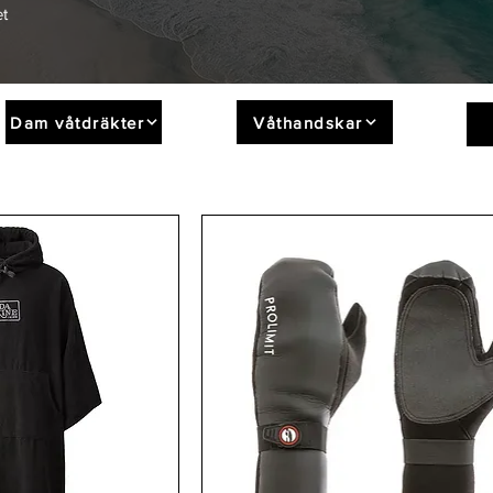
et
Dam våtdräkter
Våthandskar