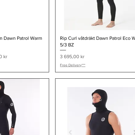
visning
Snabbvisning
am Dawn Patrol Warm
Rip Curl våtdräkt Dawn Patrol Eco
5/3 BZ
Pris
0 kr
3 695,00 kr
Free Delivery***