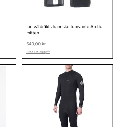
Snabbvisning
Ion våtdräkts handske tumvante Arctic
mitten
Pris
649,00 kr
Free Delivery***