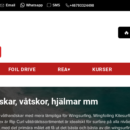
Whatsapp
SMS
Email
+46793324498
KURS
Ring oss :
0793324498 (9am-9pm)
🔥
hello@wingsurfcenter.se
Email :
FOIL DRIVE
REA▾
KURSER
skar, våtskor, hjälmar mm
ar, våthandskar med mera lämpliga för Wingsurfing, Wingfoiling Kitesurfi
är Rip Curl våtdräktssortimentet är idealiskt för surfare på alla nivåe
, med det primära målet att få ut det bästa och bästa av din wingsurfi