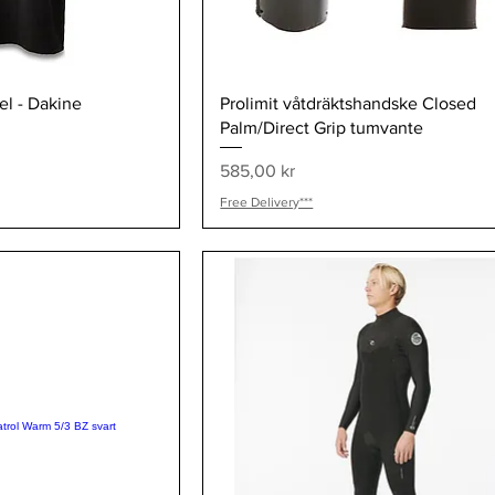
visning
Snabbvisning
l - Dakine
Prolimit våtdräktshandske Closed
Palm/Direct Grip tumvante
Pris
585,00 kr
Free Delivery***