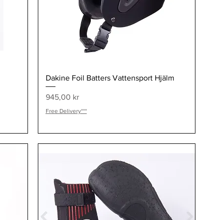
Snabbvisning
Dakine Foil Batters Vattensport Hjälm
Pris
945,00 kr
Free Delivery***