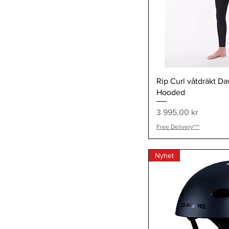
Snabb
Rip Curl våtdräkt Da
Hooded
Pris
3 995,00 kr
Free Delivery***
Nyhet