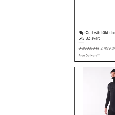
US 11
US 12
US 7
US 8
US 9
Snabb
Rip Curl våtdräkt d
US13
5/3 BZ svart
XL
XS
Ordinarie pris
Reapris
3 399,00 kr
2 499,0
XXL
Free Delivery***