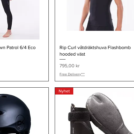
visning
Snabbvisning
wn Patrol 6/4 Eco
Rip Curl våtdräktshuva Flashbomb
hooded väst
Pris
795,00 kr
Free Delivery***
Nyhet