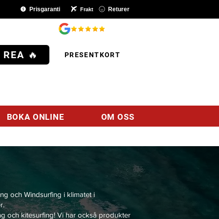
Prisgaranti
Returer
Frakt
SHOP
 REA 🔥
PRESENTKORT
BOKA ONLINE
OM OSS
ng och Windsurfing i klimatet i
r.
ng och kitesurfing! Vi har också produkter