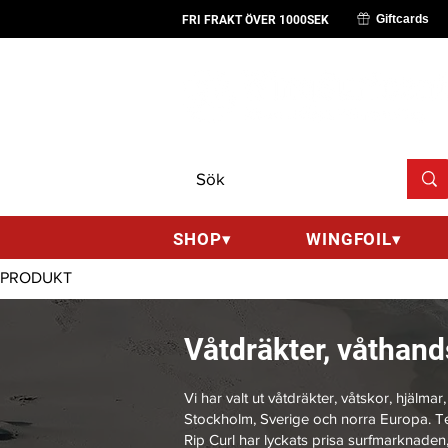
Giftcards
FRI FRAKT ÖVER 1000SEK
SHOP▾
WINGFOIL▾
Våtdräkter, våthand
Vi har valt ut våtdräkter, våtskor, hjälm
Stockholm, Sverige och norra Europa. Tex 
Rip Curl har lyckats prisa surfmarknaden