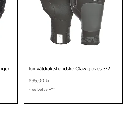
Snabbvisning
inger
Ion våtdräktshandske Claw gloves 3/2
Pris
895,00 kr
Free Delivery***