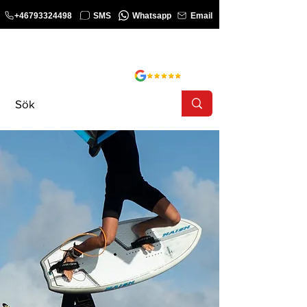
+46793324498
SMS
Whatsapp
Email
KURS
SHOP