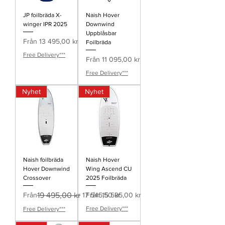
JP foilbräda X-
Naish Hover
winger IPR 2025
Downwind
Uppblåsbar
Reapris
Från
13 495,00 kr
Foilbräda
Free Delivery***
Reapris
Från
11 095,00 kr
Free Delivery***
Nyhet
Nyhet
Naish foilbräda
Naish Hover
Hover Downwind
Wing Ascend CU
Crossover
2025 Foilbräda
Ordinarie pris
Reapris
Reapris
Från
19 495,00 kr
17 545,50 kr
Från
15 595,00 kr
Free Delivery***
Free Delivery***