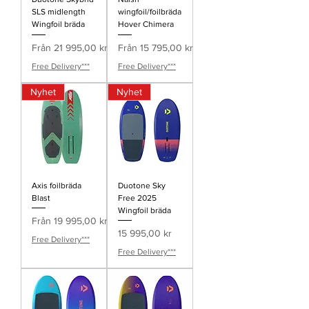
SLS midlength
wingfoil/foilbräda
Wingfoil bräda
Hover Chimera
Reapris
Reapris
Från
21 995,00 kr
Från
15 795,00 kr
Free Delivery***
Free Delivery***
Nyhet
Nyhet
Axis foilbräda
Duotone Sky
Blast
Free 2025
Wingfoil bräda
Reapris
Från
19 995,00 kr
Pris
15 995,00 kr
Free Delivery***
Free Delivery***