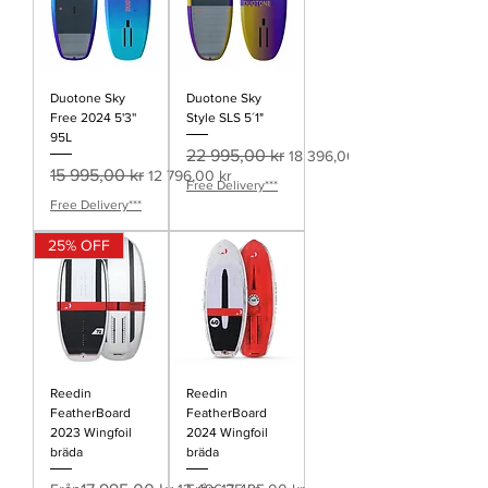
Duotone Sky
Duotone Sky
Free 2024 5'3''
Style SLS 5´1"
95L
Ordinarie pris
Reapris
22 995,00 kr
18 396,00 kr
Ordinarie pris
Reapris
15 995,00 kr
12 796,00 kr
Free Delivery***
Free Delivery***
25% OFF
Reedin
Reedin
FeatherBoard
FeatherBoard
2023 Wingfoil
2024 Wingfoil
bräda
bräda