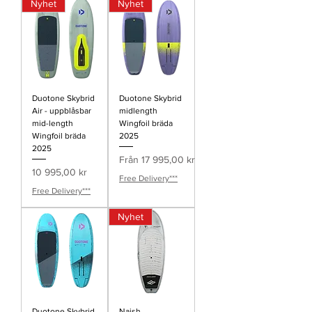
Nyhet
Nyhet
Duotone Skybrid
Duotone Skybrid
Air - uppblåsbar
midlength
mid-length
Wingfoil bräda
Wingfoil bräda
2025
2025
Reapris
Från
17 995,00 kr
Pris
10 995,00 kr
Free Delivery***
Free Delivery***
Nyhet
Duotone Skybrid
Naish