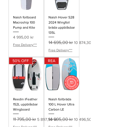
Naish foilboard
Naish Hover S28
Macroship 100
2024 Wingfoil
Pump and Kite
bräda uppblåsbar
135L
Pris
4 995,00 kr
Ordinarie pris
Reapris
14 695,00 kr
10 874,30 kr
Free Delivery***
Free Delivery***
50% OFF
REA
Reedin iFeather
Naish foilbräda
152L uppblåsbar
100 L Hover Ultra
Wingboard
Carbon LE
Ordinarie pris
Reapris
Ordinarie pris
Reapris
11 795,00 kr
14 995,00 kr
5 897,50 kr
10 496,50 kr
Free Delivery***
Free Delivery***