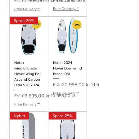
Ordinarie pris
Reapris
Reapris
Från
17 995,00 kr
13 496,25 kr
Från
17 495,00 kr
Free Delivery***
Free Delivery***
Spara 20%
Naish
Naish 2024
wingfoilbräda
Hover Downwind
Hover Wing Foil
bräda 105L
Ascend Carbon
Ordinarie pris
Reapris
Från
20 995,00 kr
14 696,50 kr
Ultra S28 2024
Free Delivery***
Ordinarie pris
Reapris
Från
13 695,00 kr
10 956,00 kr
Free Delivery***
Nyhet
Spara 25%