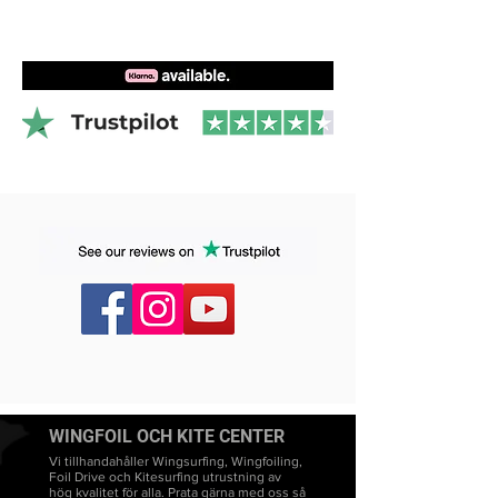
lätthet.
WINGFOIL OCH KITE CENTER
Vi tillhandahåller Wingsurfing, Wingfoiling,
Foil Drive och Kitesurfing utrustning av
hög kvalitet för alla. Prata gärna med oss så