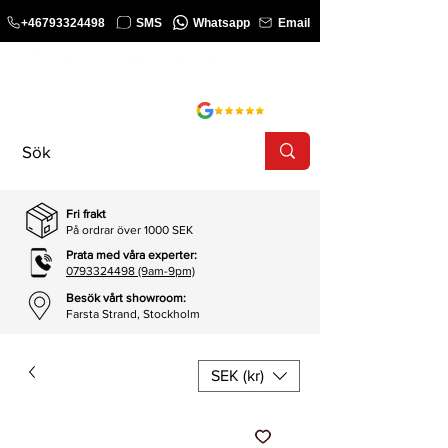
+46793324498
SMS
Whatsapp
Email
KURS
SHOP
Fri frakt
På ordrar över 1000 SEK
Prata med våra experter:
0793324498 (9am-9pm)
Besök vårt showroom:
Farsta Strand, Stockholm
SEK (kr)