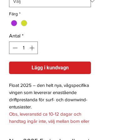
Färg
*
Antal
*
Lägg i kundvagn
Float 2025 – den helt nya, vågspecifika
vingen som levererar enastående
driftprestanda för surf- och downwind-
entusiaster.
Obs, leveranstid ca 10-12 dagar och
handtag ingår inte, välj mellan bom eller
handtag separat.
Float kännetecknas av en innovativ,