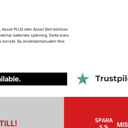
 Assist PLUS eller Assist Slim behöver
 matchar batteriets spänning. Detta krävs
sas korrekt. Se användarmanualen före
SPARA
TILL!
MI
5 %