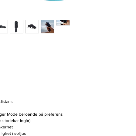
distans
igger Mode beroende på preferens
 storlekar ingår)
äkerhet
ighet i solljus