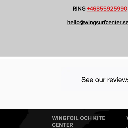
RING
+46855925990
hello@wingsurfcenter.s
WINGFOIL OCH KITE
CENTER