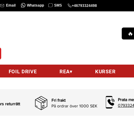
Whatsapp
SMS
Email
+46793324498
KURS
Ring oss :
0793324498 (9am-9pm)
🔥
hello@wingsurfcenter.se
Email :
FOIL DRIVE
REA▾
KURSER
Prata me
Fri frakt
s returrätt
0793324
På ordrar över 1000 SEK