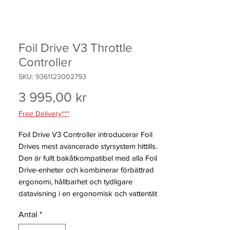
Foil Drive V3 Throttle
Controller
SKU: 9361123002793
Pris
3 995,00 kr
Free Delivery***
Foil Drive V3 Controller introducerar Foil
Drives mest avancerade styrsystem hittills.
Den är fullt bakåtkompatibel med alla Foil
Drive-enheter och kombinerar förbättrad
ergonomi, hållbarhet och tydligare
datavisning i en ergonomisk och vattentät
handkontroll.
Antal
*
Användaren kan köra i traditionellt gasläge
eller välja växelbaserad styrning där