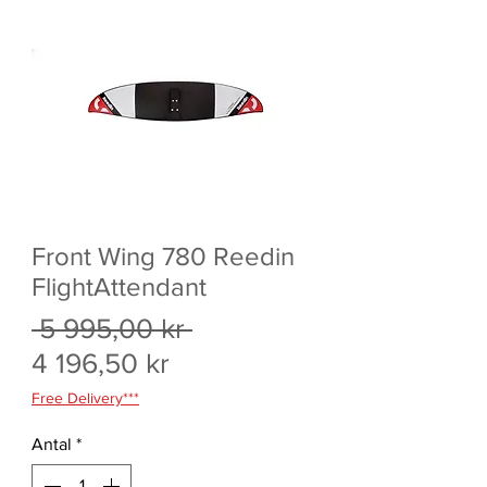
Front Wing 780 Reedin
FlightAttendant
Ordinarie
 5 995,00 kr 
Reapris
pris
4 196,50 kr
Free Delivery***
Antal
*