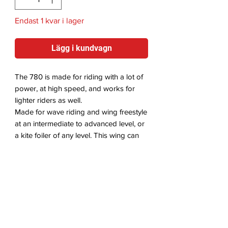
Endast 1 kvar i lager
Lägg i kundvagn
The 780 is made for riding with a lot of
power, at high speed, and works for
lighter riders as well.
Made for wave riding and wing freestyle
at an intermediate to advanced level, or
a kite foiler of any level. This wing can
be pushed super hard while remaining
predictable and the easy takeoff and
fast jump recovery is perfect for freestyle
tricks.
Good for tow foiling, high-wind
Videos
wingfoiling, kiteboarding,
wakeboarding, and anything else where