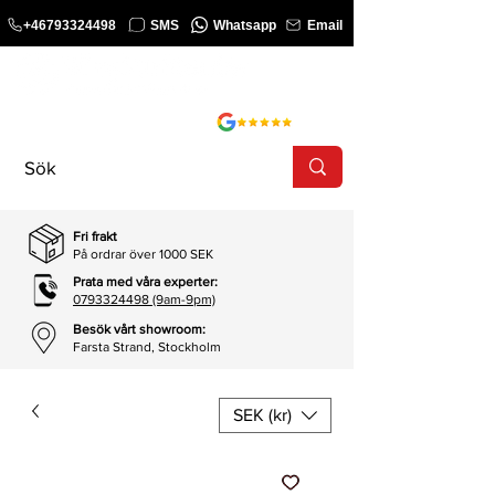
+46793324498
SMS
Whatsapp
Email
KURS
SHOP
Fri frakt
På ordrar över 1000 SEK
Prata med våra experter:
0793324498 (9am-9pm)
Besök vårt showroom:
Farsta Strand, Stockholm
SEK (kr)