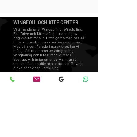
WINGFOIL OCH KITE CENTER
Vi tillhandahåller Wingsurfing, Wingfoiling,
Foil Drive och Kitesurfing utrustning av
hög kvalitet för alla. Prata gärna med oss så
hittar vi utrustningen som passar dig bäst.
Med våra certifierade instruktörer, har vi
många års erfarenhet av Wingsurfing,
Wingfoiling och Kitesurfing kurser i
Sverige. Vi främjar en undervisningsstil
som är både intuitiv och anpassad för varje
elevs behov och utveckling.
Wingsurfing lektioner
FAQ's
Wingfoiling kurser
Wingfoil Stockholm Facebook
Wingsurfers Sweden
Feedback & Reviews
© 2025-All rights reserved by
Blog
Wingsurfcenter
Returns