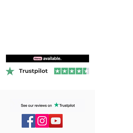
you have a lot of power and speed.
- Surface: 780cm²
- Wingspan: 67cm
- Aspect Ratio: 5.75