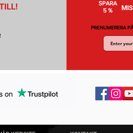
SPARA
TILL!
MI
5 %
PRENUMERERA PÅ
e