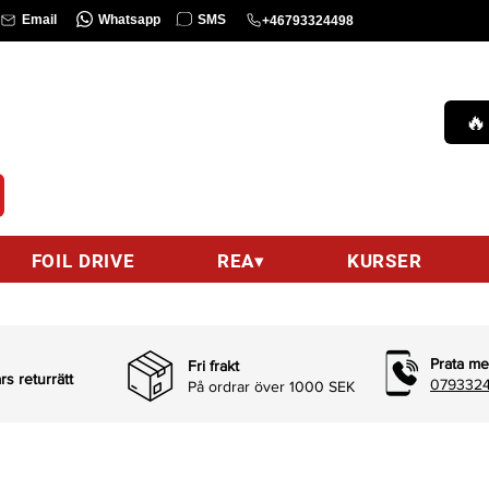
Whatsapp
SMS
Email
+46793324498
KURS
Ring oss :
0793324498 (9am-9pm)
🔥
hello@wingsurfcenter.se
Email :
FOIL DRIVE
REA▾
KURSER
Prata me
Fri frakt
s returrätt
0793324
På ordrar över 1000 SEK