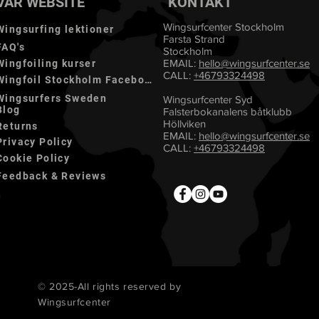
VÅR WEBSITE
KONTAKT
Wingsurfcenter Stockholm
Wingsurfing lektioner
Farsta Strand
FAQ's
Stockholm
EMAIL:
hello@
wingsurfcenter.se
Wingfoiling kurser
CALL:
+46793324498
Wingfoil Stockholm Facebook
Wingsurfers Sweden
Wingsurfcenter Syd
Blog
Falsterbokanalens båtklubb
Höllviken
Returns
EMAIL:
hello@wingsurfcenter.se
Privacy Policy
CALL:
+46793324498
Cookie Policy
Feedback & Reviews
© 2025-All rights reserved by
Wingsurfcenter