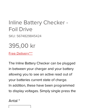
Inline Battery Checker -
Foil Drive
SKU: 5674829845424
Pris
395,00 kr
Free Delivery***
The Inline Battery Checker can be plugged
in between your charger and your battery
allowing you to see an active read out of
your batteries current state of charge.
In addition, these have been programmed
to display voltages. Simply single press the
power button once plugged in and it will
Antal
*
toggle the display. This is useful for tech
heads, and can be used if we need to