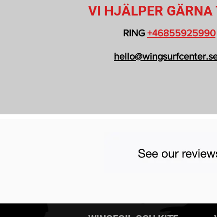
VI HJÄLPER GÄRNA 
RING
+46855925990
hello@wingsurfcenter.s