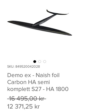
SKU: 849520042028
Demo ex - Naish foil
Carbon HA semi
komplett S27 - HA 1800
Ordinarie
 16 495,00 kr 
Reapris
pris
12 371,25 kr