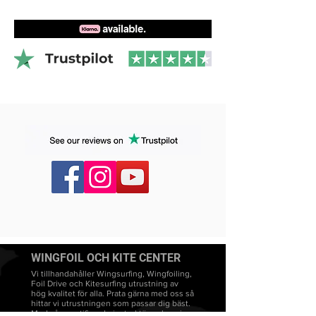
WINGFOIL OCH KITE CENTER
Vi tillhandahåller Wingsurfing, Wingfoiling,
Foil Drive och Kitesurfing utrustning av
hög kvalitet för alla. Prata gärna med oss så
hittar vi utrustningen som passar dig bäst.
Med våra certifierade instruktörer, har vi