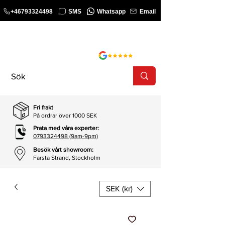
+46793324498
SMS
Whatsapp
Email
KURS
SHOP
Fri frakt
På ordrar över 1000 SEK
Prata med våra experter:
0793324498 (9am-9pm)
Besök vårt showroom:
Farsta Strand, Stockholm
SEK (kr)