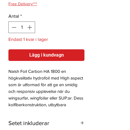
Free Delivery***
Antal
*
Endast 1 kvar i lager
Lägg i kundvagn
Naish Foil Carbon HA 1800 en
högkvalitativ hydrofoil med High aspect
som är utformad för att ge en smidig
och responsiv upplevelse när du
wingsurfar, wingfoilar eller SUP:ar. Dess
kolfiberkonstruktion, utbytbara
delar gör den till en mångsidig och
anpassningsbar hydrofoil som kan
Setet inkluderar
passa många olika användares behov