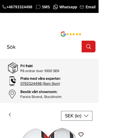
+46793324498
SMS
Whatsapp
Email
KURS
SHOP
Fri frakt
På ordrar över 1000 SEK
Prata med våra experter:
0793324498 (9am-9pm)
Besök vårt showroom:
Farsta Strand, Stockholm
SEK (kr)