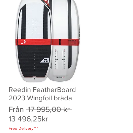
Reedin FeatherBoard
2023 Wingfoil bräda
Ordinarie
Från
 17 995,00 kr 
Reapris
pris
13 496,25kr
Free Delivery***