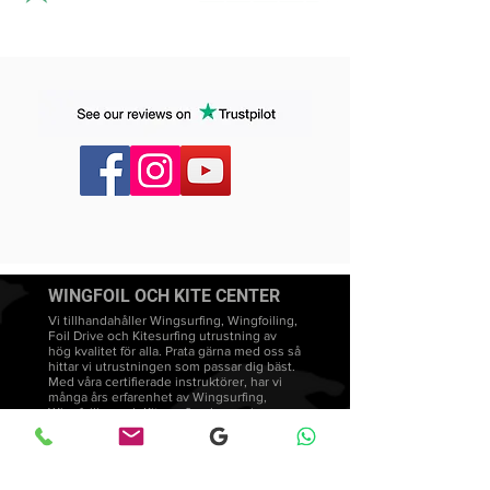
WINGFOIL OCH KITE CENTER
Vi tillhandahåller Wingsurfing, Wingfoiling,
Foil Drive och Kitesurfing utrustning av
hög kvalitet för alla. Prata gärna med oss så
hittar vi utrustningen som passar dig bäst.
Med våra certifierade instruktörer, har vi
många års erfarenhet av Wingsurfing,
Wingfoiling och Kitesurfing kurser i
Sverige. Vi främjar en undervisningsstil
som är både intuitiv och anpassad för varje
elevs behov och utveckling.