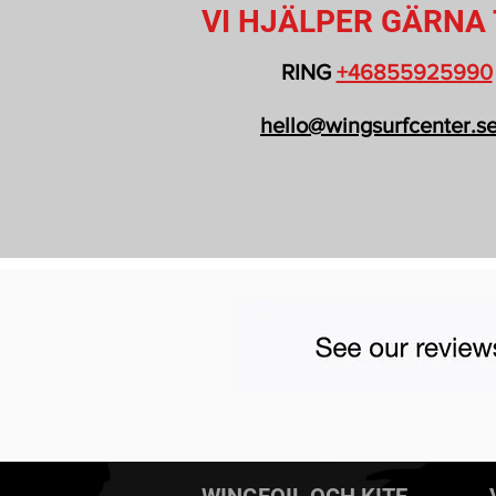
VI HJÄLPER GÄRNA 
RING
+46855925990
hello@wingsurfcenter.s