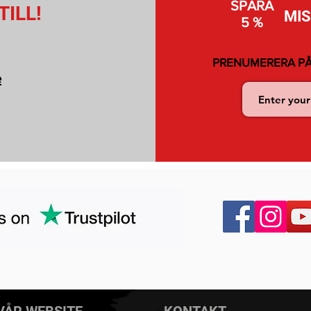
SPARA
TILL!
MI
5 %
PRENUMERERA PÅ
e