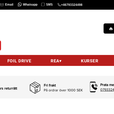
Whatsapp
SMS
Email
+46793324498
KURS
Ring oss :
0793324498 (9am-9pm)
🔥
hello@wingsurfcenter.se
Email :
FOIL DRIVE
REA▾
KURSER
Prata me
Fri frakt
s returrätt
0793324
På ordrar över 1000 SEK