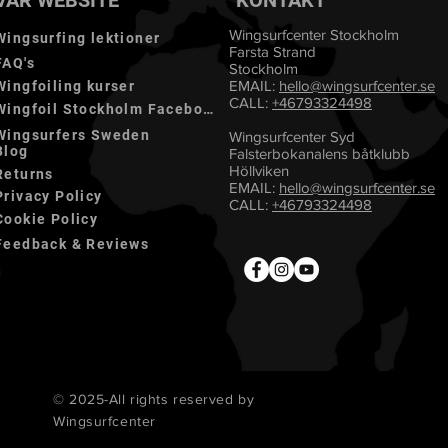
VÅR WEBSITE
KONTAKT
Wingsurfcenter Stockholm
Wingsurfing lektioner
Farsta Strand
FAQ's
Stockholm
EMAIL:
hello@
wingsurfcenter.se
Wingfoiling kurser
CALL:
+46793324498
Wingfoil Stockholm Facebook
Wingsurfers Sweden
Wingsurfcenter Syd
Blog
Falsterbokanalens båtklubb
Höllviken
Returns
EMAIL:
hello@wingsurfcenter.se
Privacy Policy
CALL:
+46793324498
Cookie Policy
Feedback & Reviews
© 2025-All rights reserved by
Wingsurfcenter