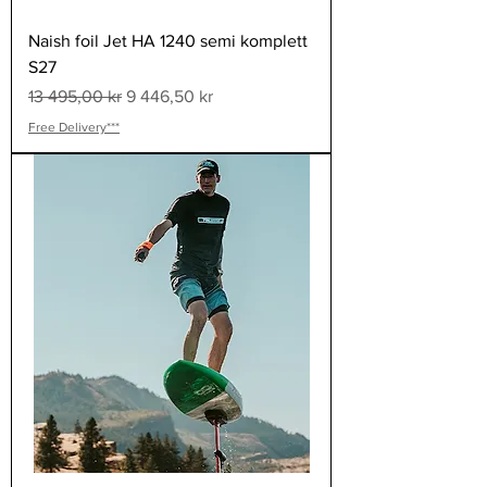
Naish foil Jet HA 1240 semi komplett
S27
Ordinarie pris
Reapris
13 495,00 kr
9 446,50 kr
Free Delivery***