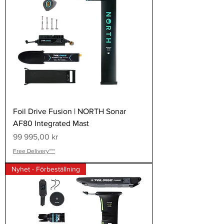
Foil Drive Fusion | NORTH Sonar
AF80 Integrated Mast
Pris
99 995,00 kr
Free Delivery***
Nyhet - Förbeställning