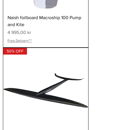
Naish foilboard Macroship 100 Pump
and Kite
Pris
4 995,00 kr
Free Delivery***
50% OFF