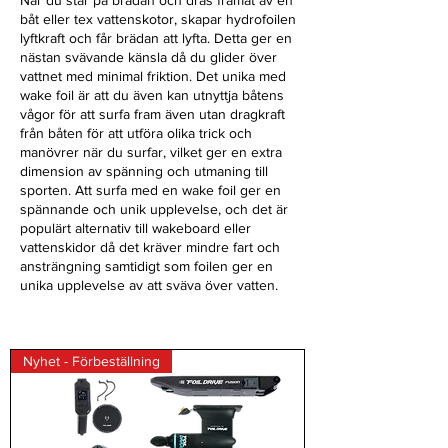
När du står på brädan och dras framåt av en
båt eller tex vattenskotor, skapar hydrofoilen
lyftkraft och får brädan att lyfta. Detta ger en
nästan svävande känsla då du glider över
vattnet med minimal friktion. Det unika med
wake foil är att du även kan utnyttja båtens
vågor för att surfa fram även utan dragkraft
från båten för att utföra olika trick och
manövrer när du surfar, vilket ger en extra
dimension av spänning och utmaning till
sporten. Att surfa med en wake foil ger en
spännande och unik upplevelse, och det är
populärt alternativ till wakeboard eller
vattenskidor då det kräver mindre fart och
ansträngning samtidigt som foilen ger en
unika upplevelse av att sväva över vatten.
Nyhet - Förbeställning