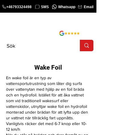
+46793324498
SMS
Whatsapp
Email
KURS
SHOP
Wake Foil
En wake foil är en typ av
vattensportutrustning som låter dig surfa
över vattenytan med hjälp av en foil bräda
och en hydrofoil. Istället för att åka vattnet
som vid traditionell wakesurf eller
vattenskidor, utnyttjar wake foil en hydrofoil
monterad under brädan för att lyfta upp den
ur vattnet när tillräcklig fart uppnåtts.
Vanligtvis räcker det med 6-7 knop eller 10-
12 km/h