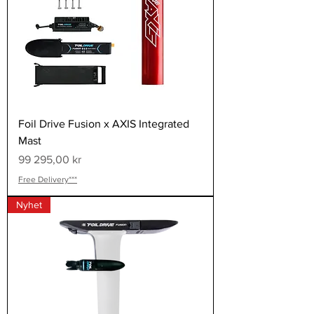
Foil Drive Fusion x AXIS Integrated
Mast
Pris
99 295,00 kr
Free Delivery***
Nyhet