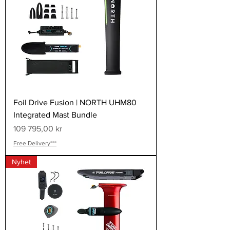
Foil Drive Fusion | NORTH UHM80
Integrated Mast Bundle
Pris
109 795,00 kr
Free Delivery***
Nyhet