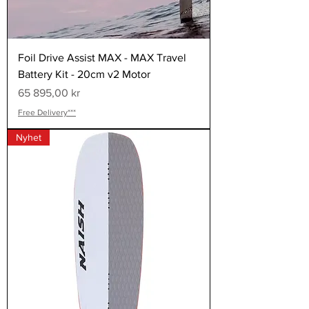
Foil Drive Assist MAX - MAX Travel
Battery Kit - 20cm v2 Motor
Pris
65 895,00 kr
Free Delivery***
Nyhet