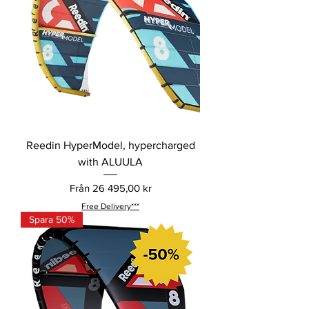
Reedin HyperModel, hypercharged
with ALUULA
Reapris
Från
26 495,00 kr
Free Delivery***
Spara 50%