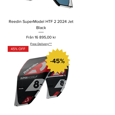
Reedin SuperModel HTF 2 2024 Jet
Black
Reapris
Från
16 895,00 kr
Free Delivery***
45% OFF