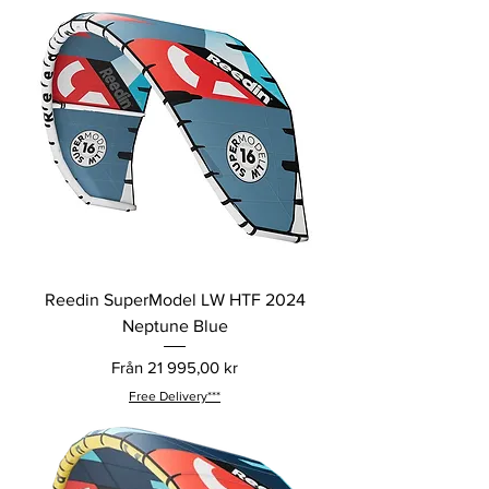
Reedin SuperModel LW HTF 2024
Neptune Blue
Reapris
Från
21 995,00 kr
Free Delivery***