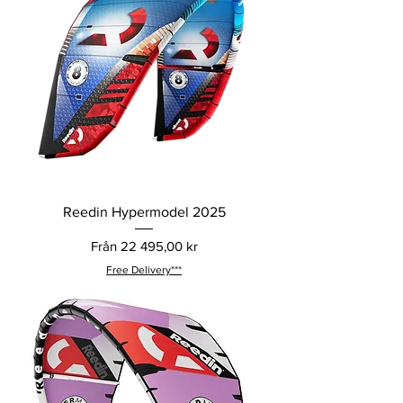
Reedin Hypermodel 2025
Reapris
Från
22 495,00 kr
Free Delivery***