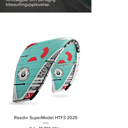
kitesurfingupplevelse.
Reedin SuperModel Kites
Reedin SuperModel HTF3 2025