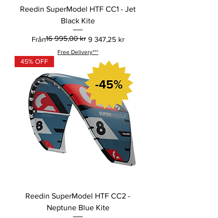
Reedin SuperModel HTF CC1 - Jet
Black Kite
16 995,00 kr
Ordinarie pris
Reapris
Från
9 347,25 kr
Free Delivery***
45% OFF
Reedin SuperModel HTF CC2 -
Neptune Blue Kite