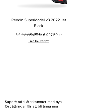
Reedin SuperModel v3 2022 Jet
Black
13 995,00 kr
Ordinarie pris
Reapris
Från
6 997,50 kr
Free Delivery***
SuperModel V3 2022 - Decide how you ride
SuperModel återkommer med nya
förbättringar för att bli ännu mer