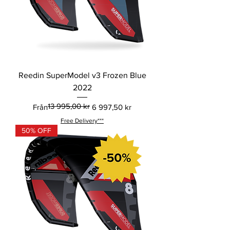
Reedin SuperModel v3 Frozen Blue
2022
13 995,00 kr
Ordinarie pris
Reapris
Från
6 997,50 kr
Free Delivery***
50% OFF