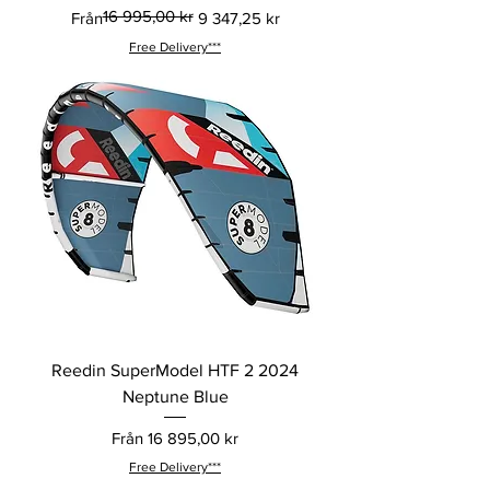
16 995,00 kr
Ordinarie pris
Reapris
Från
9 347,25 kr
Free Delivery***
Reedin SuperModel HTF 2 2024
Neptune Blue
Reapris
Från
16 895,00 kr
Free Delivery***