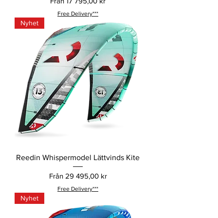
Reapris
Från
17 795,00 kr
Free Delivery***
Nyhet
Reedin Whispermodel Lättvinds Kite
Reapris
Från
29 495,00 kr
Free Delivery***
Nyhet