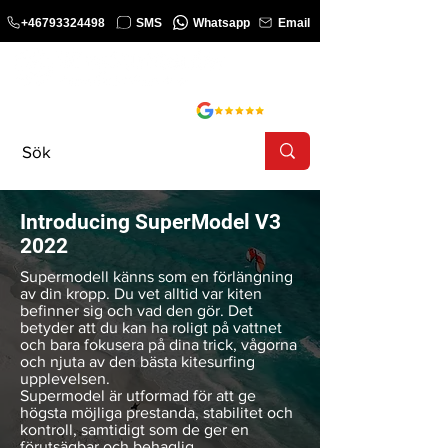
+46793324498
SMS
Whatsapp
Email
KURS
SHOP
Introducing SuperModel V3
2022
Supermodell känns som en förlängning
av din kropp. Du vet alltid var kiten
befinner sig
och vad den gör. Det
betyder att du kan ha roligt på vattnet
och bara fokusera på dina trick, vågorna
och njuta av den bästa kitesurfing
upplevelsen.
Supermodel är utformad för att ge
högsta möjliga prestanda, stabilitet och
kontroll, samtidigt som de ger en
förutsägbar och behaglig