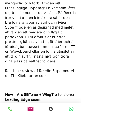
mångsidig och förbli trogen sitt
ursprungliga uppdrag: En kite som låter
dig bestämma hur du vill åka. På Reedin
tror vi att om en kite är bra så är den
bra för alla typer av surf och nivåer.
Supermodellen är designad med målet
att få den att reagera och flyga till
perfektion. Huvudfokus är hur den
presterar, känns, vänder, förlåter och är
förutsägbar, oavsett om du surfar en TT,
en Waveboard eller en foil. Slutmålet är
att ta din surf till nästa nivå och göra
dina pass på vattnet roligare.
Read the review of Reedin Supermodel
on
TheKiteboarder.com
Key Features
New - Arc Stiffener + WingTip tensioner
Leading Edge seam.
The Leading seam has been moved in
order to add stiffness to the kite’s arc in
the center while also adding vertical