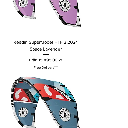
Reedin SuperModel HTF 2 2024
Space Lavender
Reapris
Från
15 895,00 kr
Free Delivery***